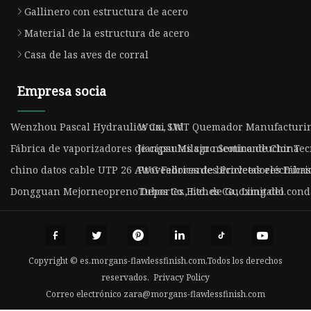
Gallinero con estructura de acero
Material de la estructura de acero
Casa de las aves de corral
Empresa socia
Wenzhou Pascal Hydraulics Co., Ltd
Wuxi SWT Quemador Manufacturing
Fábrica de vaporizadores de cápsulas sin nicotina de China
Jiangsu Milagro Semiconductor Tecn
chino datos cable UTP 26 AWG Fabricantes Proveedores Fábri
Proveedores de bicicletas eléctrica
Dongguan Mejorneopreno Deportes Bienes Co., Limitado.
Tubos Co., Ltd. de Guoxing del con
Copyright © es.morgans-flawlessfinish.com,Todos los derechos
reservados.
Privacy Policy
Correo electrónico
zara@morgans-flawlessfinish.com