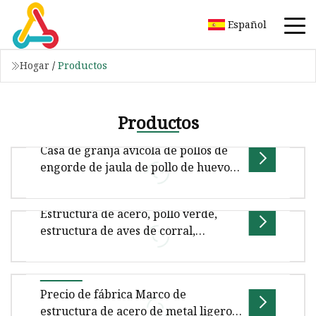
Español
Hogar
/
Productos
Productos
Casa de granja avícola de pollos de
engorde de jaula de pollo de huevo
de capa de estructura de acero de
diseño moderno
Estructura de acero, pollo verde,
Diseño de diseño moderno Capa de estructura
estructura de aves de corral,
de acero Huevo Pollo Jaula Pollo de engorde
fabricación de casas de granja
Granja avícola Casa Director Gru
avícola, precio
Descripción general Casos en el extranjero
Precio de fábrica Marco de
Descripción del producto Resistencia del
estructura de acero de metal ligero