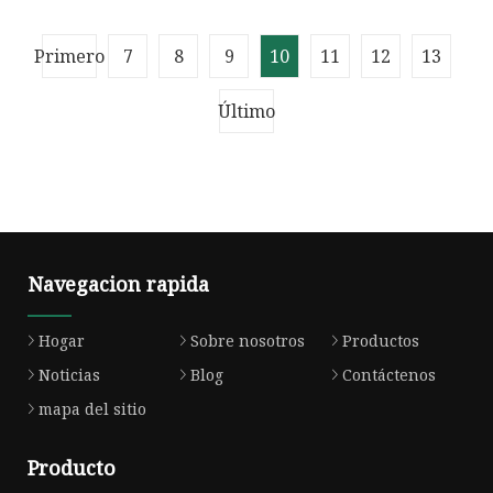
Casas de contenedores de envío
Casas prefabricadas Casas modulares
1. Perfil de la empresa CILC Home Co., Ltd.,
Primero
para casas prefabricadas
7
8
9
10
11
12
13
(CILC) diseña, produce, entrega, instala y
mantiene contenedores para ofici
Último
Navegacion rapida
Hogar
Sobre nosotros
Productos
Noticias
Blog
Contáctenos
mapa del sitio
Producto