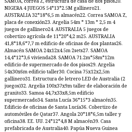
SAMOA, correa Z, estructura de casa de dos pisos20.
NIGERA 4 JUEGOS 54*13*2.5M gallinero21.
AUSTRALIA 32*18*6,5 m almacén22. Correa SAMOA Z,
placa de conexión23. Argelia 54m * 13m * 2,5 m 4
juegos de gallinero24. AUSTRALIA 5 juegos de
cobertizo agrícola de 11*20*4,2 m25. AUSTRALIA
41,8*18,6*7,7 m edificio de oficinas de dos plantas26.
Almacén SAMOA 24x12x4.5m 2sets27. SAMOA
14,4*12*3,6 vivienda28. SAMOA 71.2m*58m*12m
edificio de supermercado de dos pisos29. Argelia
54x30x6m edificio taller30. Cocina 75x12x2,5m
gallinero31. Estructura de letrero LED de Australia (2
juegos)32. Argelia 100x37x9m taller de elaboración de
granito33. Samoa 44,7x33x8,5m edificio
supermercado34. Santa Lucía 36*15*3 almacén35.
Edificio de oficinas de Santa Lucía36. Cobertizo de
automóviles de Qatar37. Angola 20*18*6,5m taller y
oficina38. EE. UU. 24*12*4,8 M almacén39. Casa
prefabricada de Australia40. Papúa Nueva Guinea