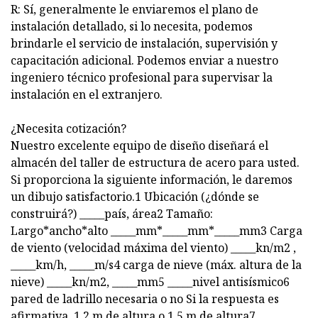
R: Sí, generalmente le enviaremos el plano de
instalación detallado, si lo necesita, podemos
brindarle el servicio de instalación, supervisión y
capacitación adicional. Podemos enviar a nuestro
ingeniero técnico profesional para supervisar la
instalación en el extranjero.
¿Necesita cotización?
Nuestro excelente equipo de diseño diseñará el
almacén del taller de estructura de acero para usted.
Si proporciona la siguiente información, le daremos
un dibujo satisfactorio.1 Ubicación (¿dónde se
construirá?) _____país, área2 Tamaño:
Largo*ancho*alto _____mm*_____mm*_____mm3 Carga
de viento (velocidad máxima del viento) _____kn/m2 ,
_____km/h, _____m/s4 carga de nieve (máx. altura de la
nieve) _____kn/m2, _____mm5 _____nivel antisísmico6
pared de ladrillo necesaria o no Si la respuesta es
afirmativa, 1,2 m de altura o 1,5 m de altura7