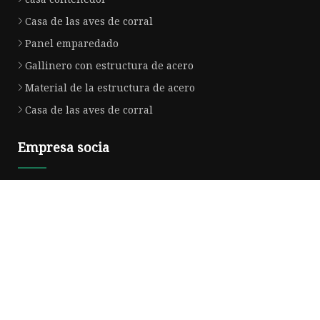
Casa de las aves de corral
Panel emparedado
Gallinero con estructura de acero
Material de la estructura de acero
Casa de las aves de corral
Empresa socia
Al por mayor etiqueta adhesiva con logo
Rígido Industrias Co.,Ltd.
Taizhou Chengsheng Maquinaria Co., Limitado.
masilla de cerámica con descuento
Copyright © es.morgans-flawlessfinish.com,Todos los derechos
reservados.
Privacy Policy
Correo electrónico
zara@morgans-flawlessfinish.com